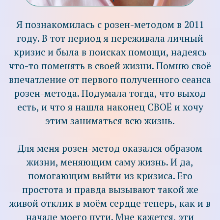
простота и правда вызывают такой же
живой отклик в моём сердце теперь, как и в
начале моего пути. Мне кажется, эти
принципы, правда и простота, стали моими
основными качествами по жизни. Я стала
больше ценить те близкие отношения,
которые у меня есть. Перестала тратить
время на отношения и проекты, которые не
получают отклика в моем сердце. Научилась
немного прямее держать спину, немного
глубже дышать, немного тоньше
чувствовать. И любить то, что имею.
Постепенно учусь сама достигать того, чего
хочу, не затрудняя себя лишним
напряжением, не через силу. Этому, и ещё
многому, учит меня розен-метод.
Образование