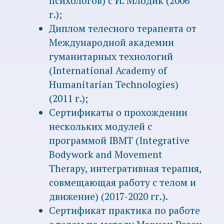
Публикации
Курирую перевод и издание книги
Айви Грин о розен-методе
"Расслабление. Осознанность.
Устойчивость" - Ivy green, Relaxation.
Awareness. Resilience. 2016 г.
Чем я могу помочь
Ко мне часто приходят с физической
болью или хронической усталостью; со
сложностями в близких отношениях; с
давней (часто подавленной) душевной
болью; приходят те, кто не чувствует себя
любимым; кто переживает разрыв
близких отношений. Или не может
принять сложившуюся жизненную