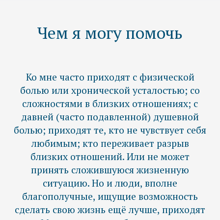
Виктория Ассовская:
Три вопроса о розен-методе ч.1
Посмотреть →
Виктория Ассовская:
Три вопроса о розен-методе ч.2