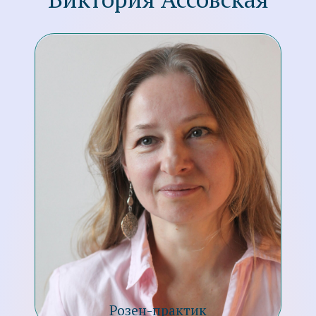
Розен-практик
Я познакомилась с розен-методом в 2011
году. В тот период я переживала личный
кризис и была в поисках помощи, надеясь
что-то поменять в своей жизни. Помню своё
впечатление от первого полученного сеанса
розен-метода. Подумала тогда, что выход
есть, и что я нашла наконец СВОЁ и хочу
этим заниматься всю жизнь.
Для меня розен-метод оказался образом
жизни, меняющим саму жизнь. И да,
помогающим выйти из кризиса. Его