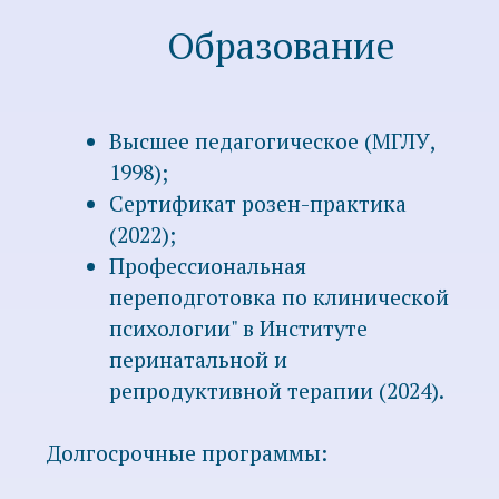
соматической терапии с
Е.Романченко (2012-2013 гг.);
Сертификат "Детская комната"
(программа для детских
психологов) с И. Млодик (2006
г.);
Диплом телесного терапевта от
Международной академии
гуманитарных технологий
(International Academy of
Humanitarian Technologies)
(2011 г.);
Сертификаты о прохождении
нескольких модулей с
программой IBMT (Integrative
Bodywork and Movement
Therapy, интегративная терапия,
совмещающая работу с телом и
движение) (2017-2020 гг.).
Сертификат практика по работе