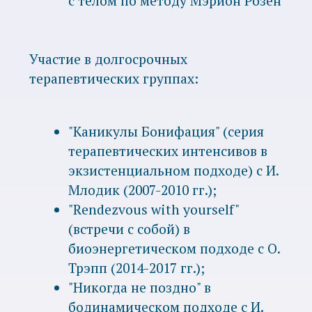
ситуацию. Но и люди, вполне
благополучные, ищущие возможность
сделать свою жизнь ещё лучше, приходят
тоже. Мне интересно работать с теми, кто
хочет выстроить более близкий контакт с
собой, научиться бережному отношению
к себе, укрепить внутренний стержень,
позволить себе любить.
Что я делаю
Розен-сессии
Индивидуальные сессии
розен-метода;
совместные с Анной
Арифуллиной регулярные