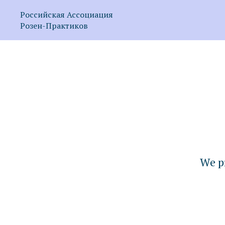
Российская Ассоциация
Розен-Практиков
We pr