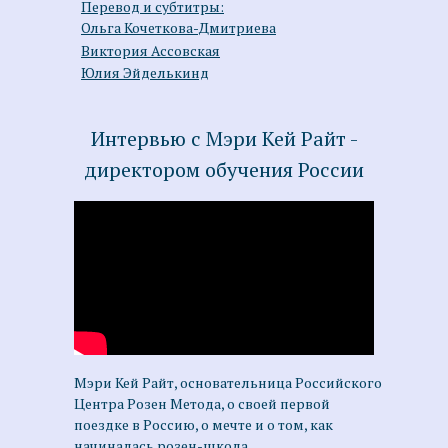
Перевод и субтитры:
Ольга Кочеткова-Дмитриева
Виктория Ассовская
Юлия Эйделькинд
Интервью с Мэри Кей Райт -
директором обучения России
Мэри Кей Райт, основательница Российского
Центра Розен Метода, о своей первой
поездке в Россию, о мечте и о том, как
начиналась розен-школа.